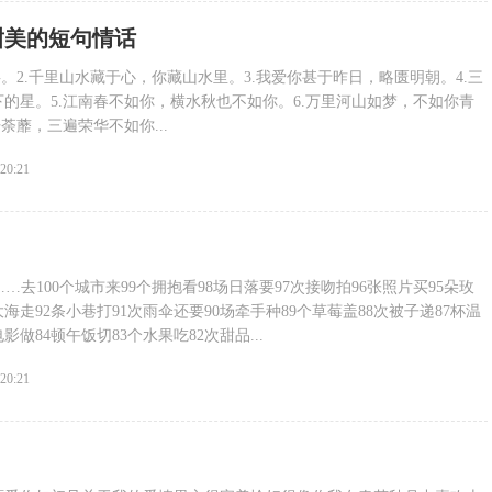
甜美的短句情话
共。2.千里山水藏于心，你藏山水里。3.我爱你甚于昨日，略匮明朝。4.三
的星。5.江南春不如你，横水秋也不如你。6.万里河山如梦，不如你青
荼蘼，三遍荣华不如你...
:20:21
…去100个城市来99个拥抱看98场日落要97次接吻拍96张照片买95朵玫
大海走92条小巷打91次雨伞还要90场牵手种89个草莓盖88次被子递87杯温
影做84顿午饭切83个水果吃82次甜品...
:20:21