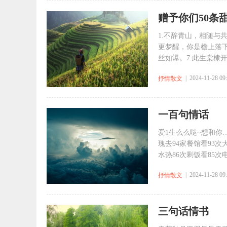
赠予你们50条
1.不辞青山，相随与
更梦醒，你是檐上落下
丝如瀑。7.此生棠棣开
| 2024-11-28 09
抒情散文
一百句情话
爱1生么么哒~想和你…
瑰去94家餐馆看93次
水热86次剩饭看85次电
| 2024-11-28 09
抒情散文
三句话情书