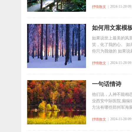
| 2024-11-28 09
抒情散文
如何用文案模
如果说世上最美的风
笑，化了我的心。 
你只为我做的 如果说最
| 2024-11-28 09
抒情散文
一句话情诗
他们说，人神不能相
业西安中际医院,癫痫
方法有哪些郑州军海脑病
| 2024-11-28 09
抒情散文