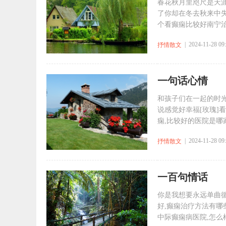
春花秋月里咫尺是天
了你却在冬去秋来中失
个看癫痫比较好南宁治疗
| 2024-11-28 09
抒情散文
一句话心情
和孩子们在一起的时
说感觉好幸福[玫瑰]
痫,比较好的医院是哪家
| 2024-11-28 09
抒情散文
一百句情话
你是我想要永远单曲
好,癫痫治疗方法有哪
中际癫痫病医院,怎么样.