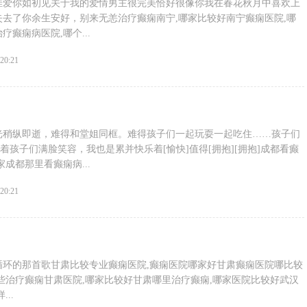
涯爱你如初见关于我的爱情男主很完美恰好很像你我在春花秋月中喜欢上
去了你余生安好，别来无恙治疗癫痫南宁,哪家比较好南宁癫痫医院,哪
癫痫病医院,哪个...
:20:21
光稍纵即逝，难得和堂姐同框。难得孩子们一起玩耍一起吃住……孩子们
看着孩子们满脸笑容，我也是累并快乐着[愉快]值得[拥抱][拥抱]成都看癫
成都那里看癫痫病...
:20:21
循环的那首歌甘肃比较专业癫痫医院,癫痫医院哪家好甘肃癫痫医院哪比较
些治疗癫痫甘肃医院,哪家比较好甘肃哪里治疗癫痫,哪家医院比较好武汉
..