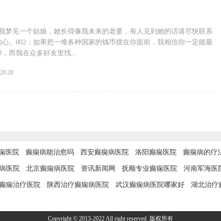
晚我梦见一个姑娘，她长得像我未来的老婆，有人见到她的话请尽快联系
心。002：如果把一堆各种国家的钱币摆在你面前，我相信你一定能最
，而我在众多好友里找...
:20:20
痫医院
癫痫病能治愈吗
西安癫痫病医院
洛阳癫痫医院
癫痫病的疗
病医院
北京癫痫病医院
资讯新闻网
抚顺专业癫痫医院
河南军海医
癫痫治疗医院
陕西治疗癫痫病医院
武汉癫痫病医院哪家好
湖北治疗
Copyright © 2013-2022 All right reserved. 版权所有