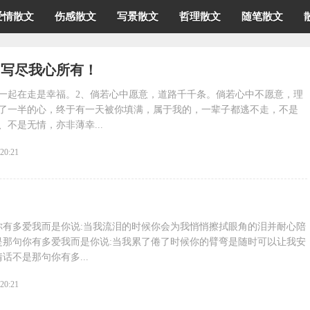
爱情散文
伤感散文
写景散文
哲理散文
随笔散文
，写尽我心所有！
，一起在走是幸福。2、倘若心中愿意，道路千千条。倘若心中不愿意，理
失了一半的心，终于有一天被你填满，属于我的，一辈子都逃不走，不是
、不是无情，亦非薄幸...
:20:21
你有多爱我而是你说:当我流泪的时候你会为我悄悄擦拭眼角的泪并耐心陪
是那句你有多爱我而是你说:当我累了倦了时候你的臂弯是随时可以让我安
话不是那句你有多...
:20:21