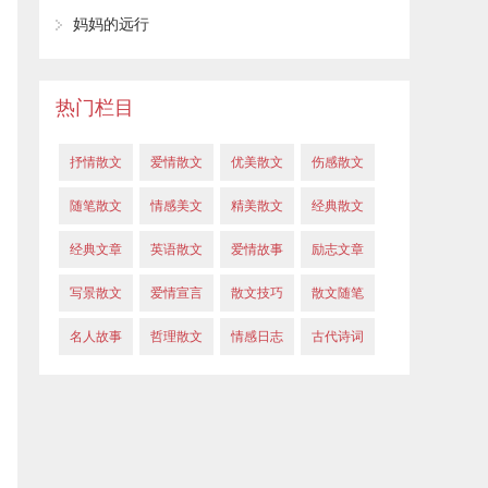
妈妈的远行
热门栏目
抒情散文
爱情散文
优美散文
伤感散文
随笔散文
情感美文
精美散文
经典散文
经典文章
英语散文
爱情故事
励志文章
写景散文
爱情宣言
散文技巧
散文随笔
名人故事
哲理散文
情感日志
古代诗词