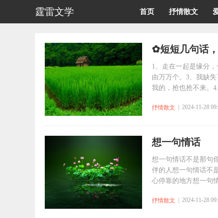
霆雷文学
首页
抒情散文
✿短短几句话
1、走在一起是缘分
由万万个。3、我缺
我的，抢也抢不来。4
| 2024-11-28 09
抒情散文
想一句情话
想一句情话不是那句
伴的人想一句情话不
心停靠的地方想一句情
| 2024-11-28 09
抒情散文