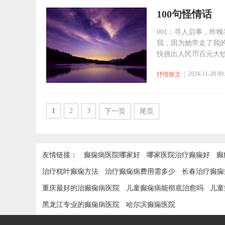
100句怪情话
001：寻人启事，昨
我，因为她带走了我的
快挑出人民币百元大钞
| 2024-11-28 09
抒情散文
1
2
3
下一页
尾页
友情链接：
癫痫病医院哪家好
哪家医院治疗癫痫好
癫
治疗枕叶癫痫方法
治疗癫痫病费用需多少
长春治疗癫痫
重庆最好的治癫痫病医院
儿童癫痫病能彻底治愈吗
儿童
黑龙江专业的癫痫病医院
哈尔滨癫痫医院